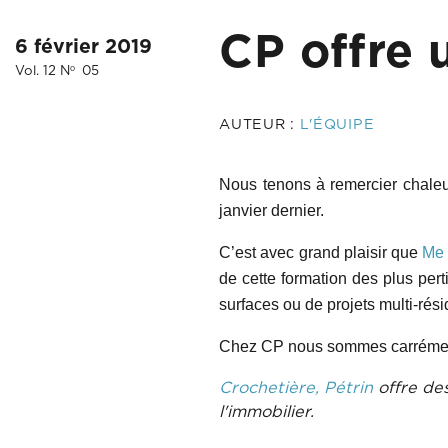
CP offre 
6 février 2019
Vol. 12 N
05
o
AUTEUR :
L'ÉQUIPE
Nous tenons à remercier chaleur
janvier dernier.
C’est avec grand plaisir que
Me 
de cette formation des plus pert
surfaces ou de projets multi-rési
Chez CP nous sommes carrément p
Crochetière, Pétrin
offre des
l'immobilier.