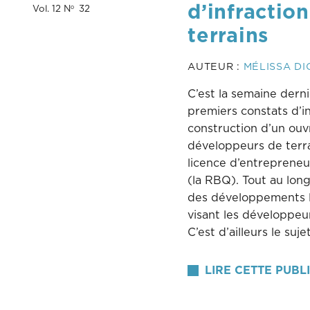
d’infractio
Vol. 12 N
32
o
terrains
AUTEUR :
MÉLISSA D
C’est la semaine dern
premiers constats d’i
construction d’un ouvr
développeurs de terra
licence d’entreprene
(la RBQ). Tout au long
des développements l
visant les développeur
C’est d’ailleurs le suj
LIRE CETTE PUBL