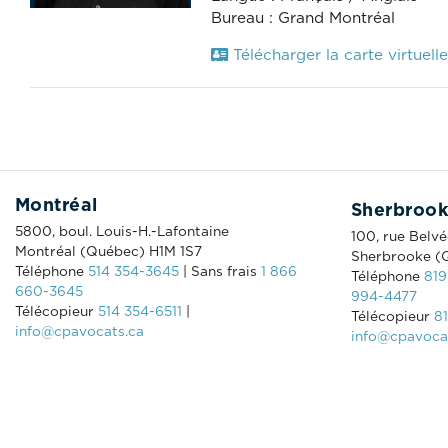
Bureau : Grand Montréal
Télécharger la carte virtuelle
Montréal
Sherbroo
5800, boul. Louis-H.-Lafontaine
100, rue Belv
Montréal (Québec) H1M 1S7
Sherbrooke (
Téléphone
514 354-3645
| Sans frais
1 866
Téléphone
819
660-3645
994-4477
Télécopieur
514 354-6511
|
Télécopieur
8
info@cpavocats.ca
info@cpavoca