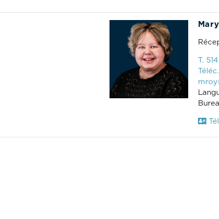
Mary
Récep
T. 51
Téléc.
mroy
Langu
Burea
Tél