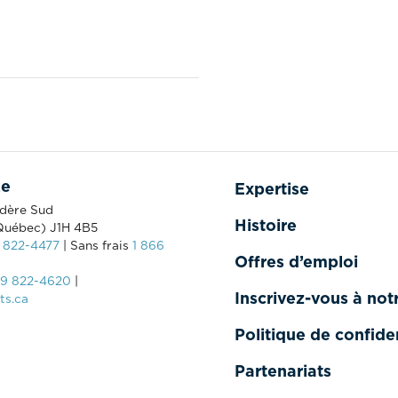
ke
Expertise
édère Sud
Histoire
Québec) J1H 4B5
 822-4477
| Sans frais
1 866
Offres d’emploi
19 822-4620
|
Inscrivez-vous à notr
ts.ca
Politique de confiden
Partenariats