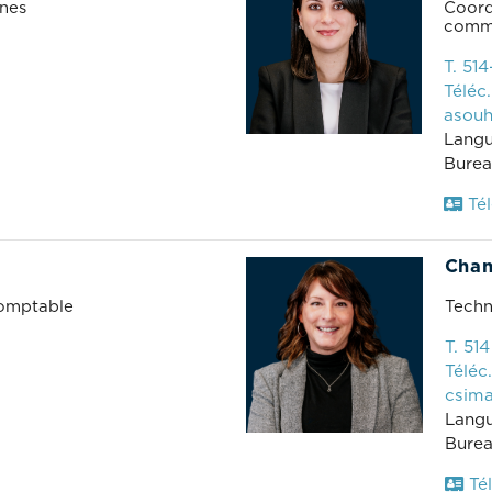
ines
Coord
commu
T. 51
Téléc.
asouh
Langu
Burea
Tél
Chan
omptable
Techn
T. 51
Téléc.
csim
Langu
Burea
Tél