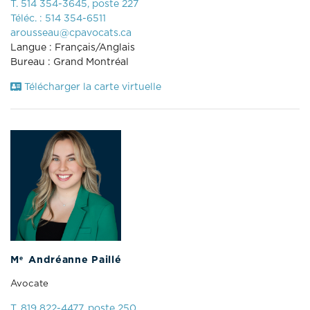
T. 514 354-3645, poste 227
Téléc. : 514 354-6511
arousseau@cpavocats.ca
Langue : Français/Anglais
Bureau : Grand Montréal
Télécharger la carte virtuelle
e
M
Andréanne Paillé
Avocate
T. 819 822-4477, poste 250