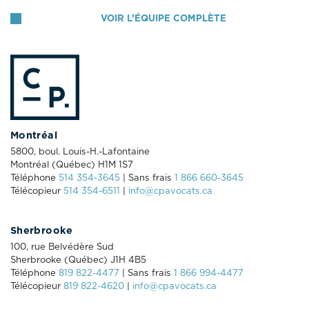
VOIR L’ÉQUIPE COMPLÈTE
Montréal
5800, boul. Louis-H.-Lafontaine
Montréal (Québec) H1M 1S7
Téléphone
514 354-3645
| Sans frais
1 866 660-3645
Télécopieur
514 354-6511
|
info@cpavocats.ca
Sherbrooke
100, rue Belvédère Sud
Sherbrooke (Québec) J1H 4B5
Téléphone
819 822-4477
| Sans frais
1 866 994-4477
Télécopieur
819 822-4620
|
info@cpavocats.ca